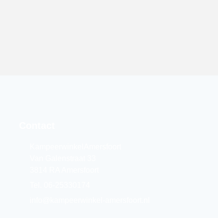
Contact
KampeerwinkelAmersfoort
Van Galenstraat 33
3814 RA Amersfoort
Tel. 06-25330174
info@kampeerwinkel-amersfoort.nl