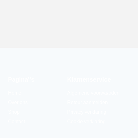
Pagina''s
Klantenservice
Home
Algemene voorwaarden
Over ons
Retour aanmelden
Shop
Privacy verklaring
Contact
Cookie verklaring