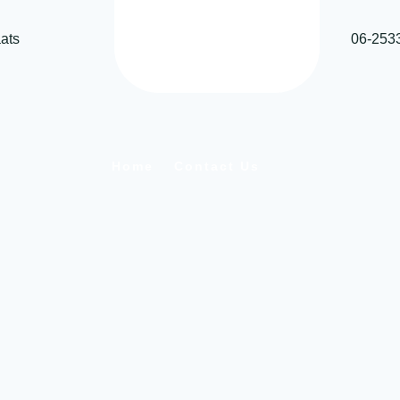
ats
06-253
Home
Contact Us