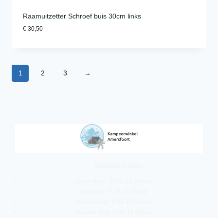
Raamuitzetter Schroef buis 30cm links
€
30,50
1
2
3
→
Openingstijden:
maandag: 9.00- 17.00uur
Dinsdag: 9.00-17.00uur
Woensdag: 9.00-17.00uur
Donderdag: 9.00-17.00uur