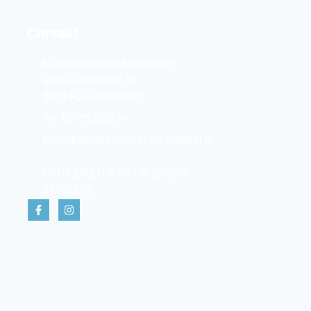
Contact
KampeerwinkelAmersfoort
Van Galenstraat 33
3814 RA Amersfoort
Tel. 06-25330174
info@kampeerwinkel-amersfoort.nl
PARKEREN KAN OP EIGEN
TERREIN.