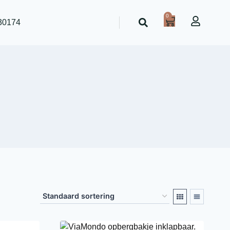
0
30174