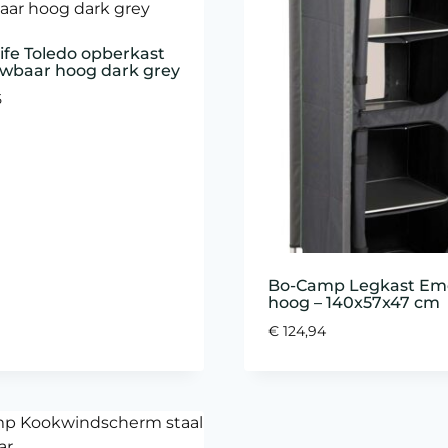
life Toledo opberkast
wbaar hoog dark grey
5
Bo-Camp Legkast Em
hoog – 140x57x47 cm
€
124,94