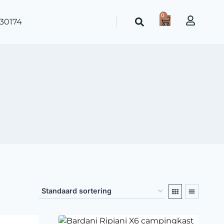
0
30174