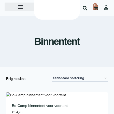
0
Over ons
Binnentent
Enig resultaat
Bo-Camp binnentent voor voortent
€
54,95