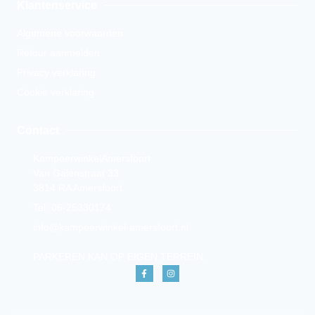
Klantenservice
Algemene voorwaarden
Retour aanmelden
Privacy verklaring
Cookie verklaring
Contact
KampeerwinkelAmersfoort
Van Galenstraat 33
3814 RA Amersfoort
Tel. 06-25330174
info@kampeerwinkel-amersfoort.nl
PARKEREN KAN OP EIGEN TERREIN.