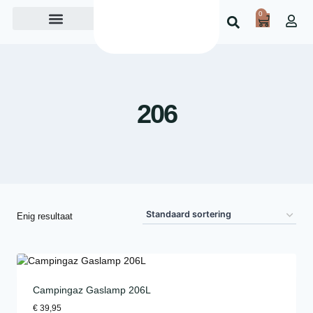
0
Over ons
206
Enig resultaat
Campingaz Gaslamp 206L
€
39,95