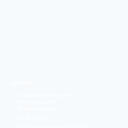
Contact
KampeerwinkelAmersfoort
Van Galenstraat 33
3814 RA Amersfoort
Tel. 06-25330174
info@kampeerwinkel-amersfoort.nl