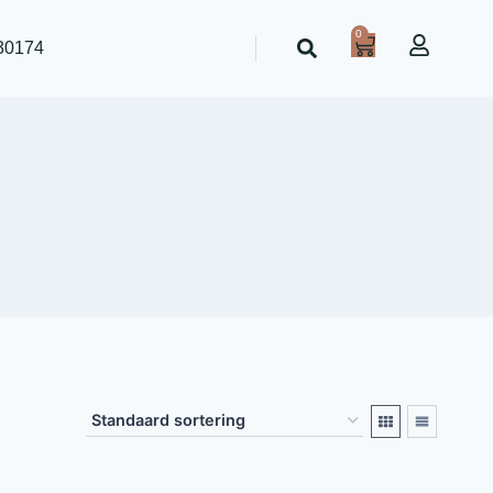
0
30174