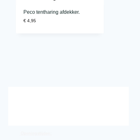
Peco tentharing afdekker.
€
4,95
Openingstijden: