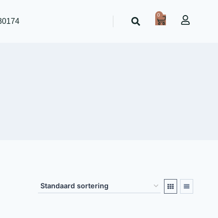
0
30174