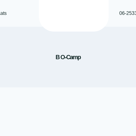
ats
06-253
B O-Camp