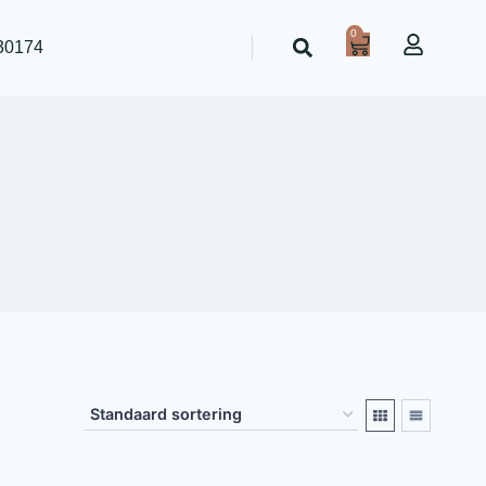
0
30174