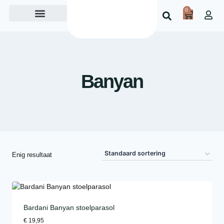
0
Over ons
Banyan
Enig resultaat
Bardani Banyan stoelparasol
€
19,95