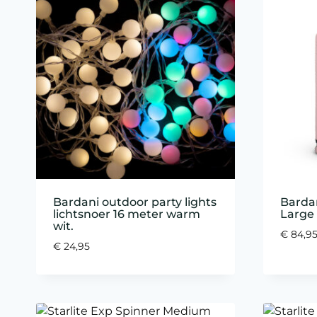
Bardani outdoor party lights
Bardan
lichtsnoer 16 meter warm
Large 
wit.
€
84,9
€
24,95