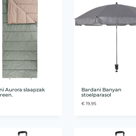
i Aurora slaapzak
Bardani Banyan
green.
stoelparasol
€
19,95