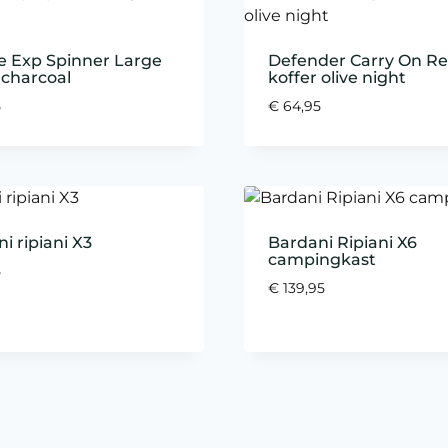
te Exp Spinner Large
Defender Carry On Re
 charcoal
koffer olive night
5
€
64,95
i ripiani X3
Bardani Ripiani X6
campingkast
5
€
139,95