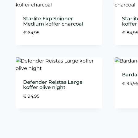
Starlite Exp Spinner
Starli
Medium koffer charcoal
koffer
€
64,95
€
84,9
Bardan
Defender Reistas Large
€
94,9
koffer olive night
€
94,95