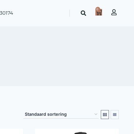
0
30174