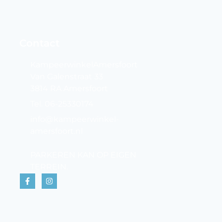
Contact
KampeerwinkelAmersfoort
Van Galenstraat 33
3814 RA Amersfoort
Tel. 06-25330174
info@kampeerwinkel-
amersfoort.nl
PARKEREN KAN OP EIGEN
TERREIN.