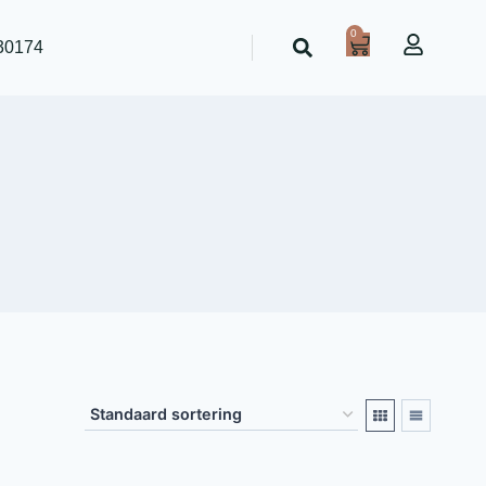
0
30174