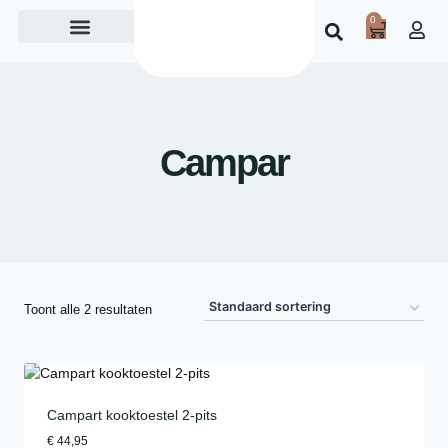
0
Over ons
Campar
Toont alle 2 resultaten
Campart kooktoestel 2-pits
€
44,95