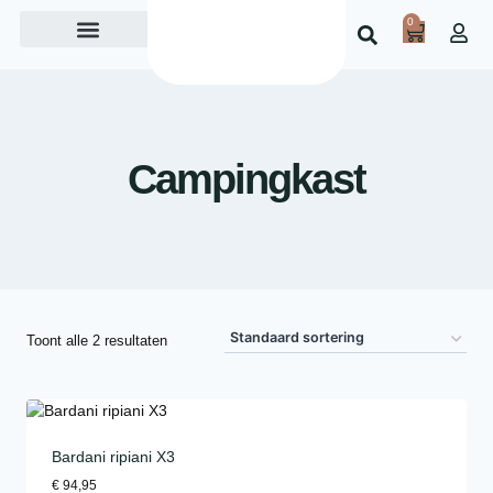
0
Over ons
Campingkast
Toont alle 2 resultaten
Bardani ripiani X3
€
94,95