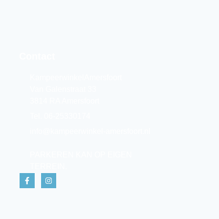
Contact
KampeerwinkelAmersfoort
Van Galenstraat 33
3814 RA Amersfoort
Tel. 06-25330174
info@kampeerwinkel-amersfoort.nl
PARKEREN KAN OP EIGEN
TERREIN.