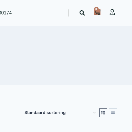
0
30174