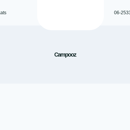
ats
06-253
Campooz