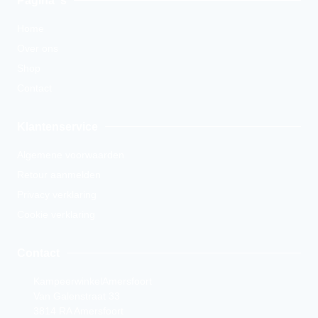
Pagina''s
Home
Over ons
Shop
Contact
Klantenservice
Algemene voorwaarden
Retour aanmelden
Privacy verklaring
Cookie verklaring
Contact
KampeerwinkelAmersfoort
Van Galenstraat 33
3814 RA Amersfoort