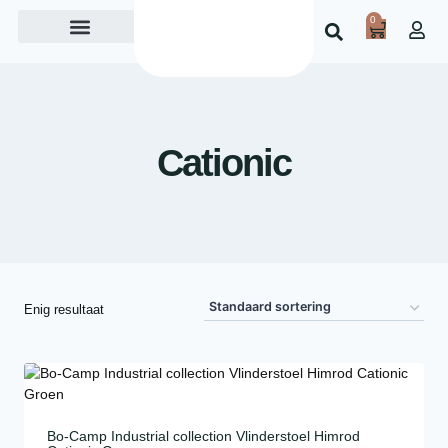
0
Over ons
Cationic
Enig resultaat
Bo-Camp Industrial collection Vlinderstoel Himrod