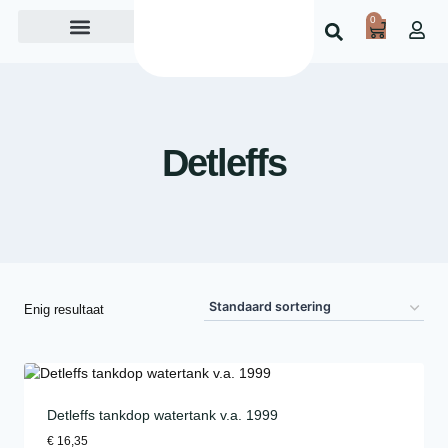
0
Over ons
Detleffs
Enig resultaat
Detleffs tankdop watertank v.a. 1999
€
16,35