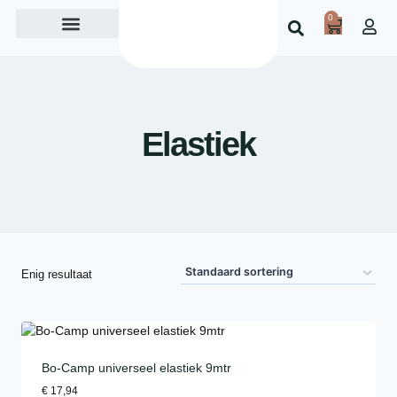
0
Over ons
Elastiek
Enig resultaat
Bo-Camp universeel elastiek 9mtr
€
17,94