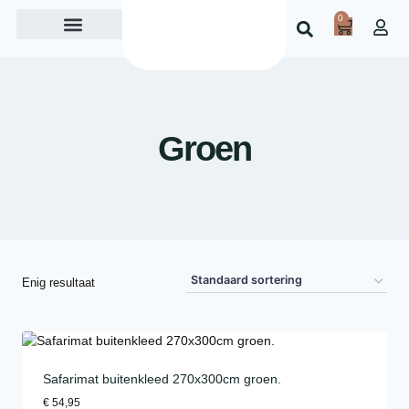
0
Over ons
Groen
Enig resultaat
Safarimat buitenkleed 270x300cm groen.
€
54,95