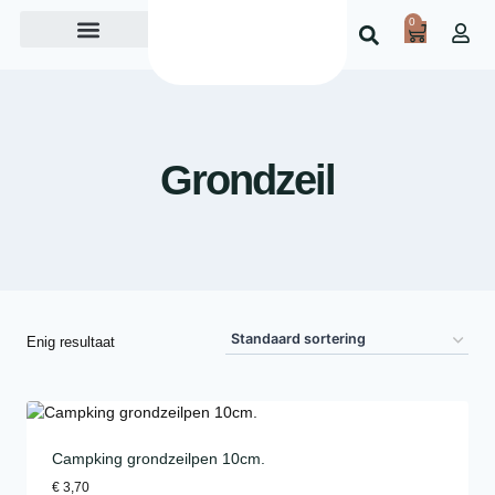
0
Over ons
Grondzeil
Enig resultaat
Campking grondzeilpen 10cm.
€
3,70