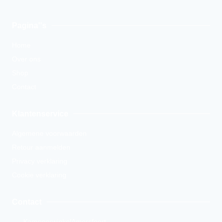
Pagina''s
Home
Over ons
Shop
Contact
Klantenservice
Algemene voorwaarden
Retour aanmelden
Privacy verklaring
Cookie verklaring
Contact
KampeerwinkelAmersfoort