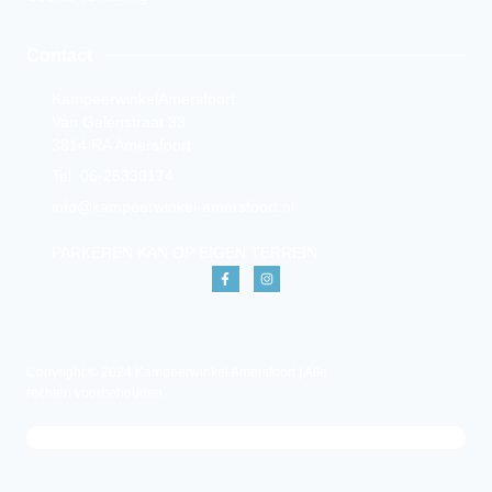
Contact
KampeerwinkelAmersfoort
Van Galenstraat 33
3814 RA Amersfoort
Tel. 06-25330174
info@kampeerwinkel-amersfoort.nl
PARKEREN KAN OP EIGEN TERREIN.
Copyright © 2024 Kampeerwinkel Amersfoort | Alle
rechten voorbehouden.