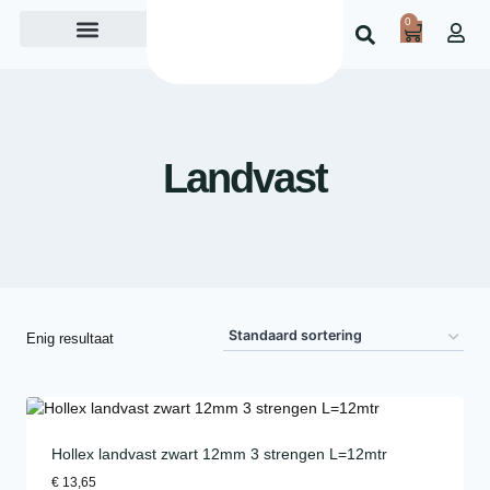
0
Over ons
Landvast
Enig resultaat
Hollex landvast zwart 12mm 3 strengen L=12mtr
€
13,65