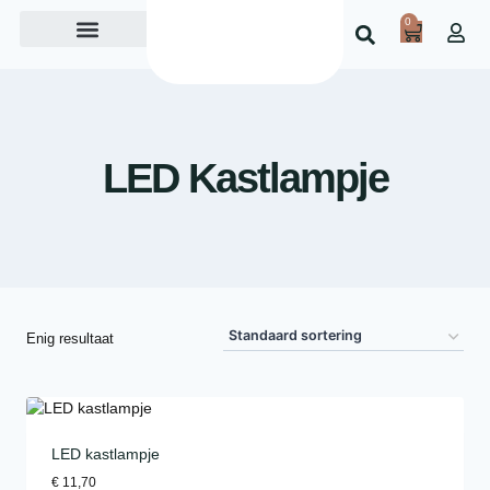
0
Over ons
LED Kastlampje
Enig resultaat
LED kastlampje
€
11,70