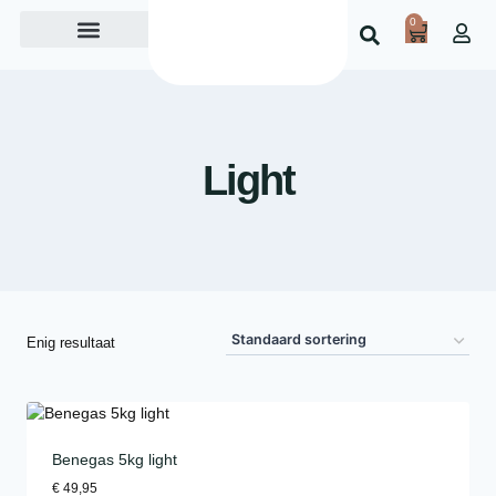
0
Over ons
Light
Enig resultaat
Benegas 5kg light
€
49,95