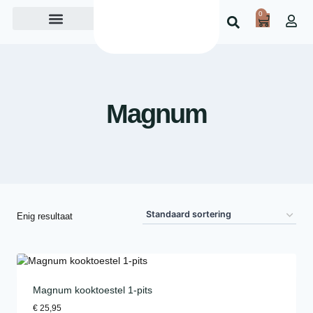
0
Over ons
Magnum
Enig resultaat
Magnum kooktoestel 1-pits
€
25,95