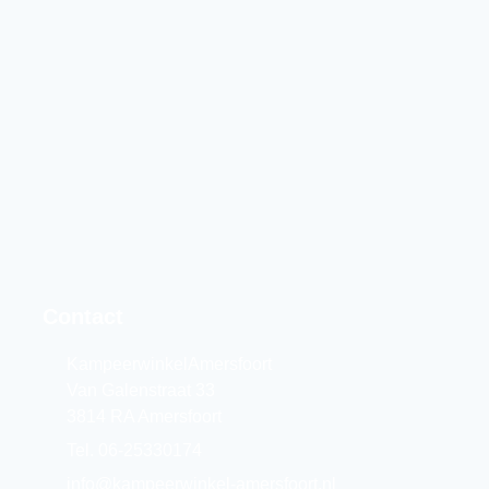
Contact
KampeerwinkelAmersfoort
Van Galenstraat 33
3814 RA Amersfoort
Tel. 06-25330174
info@kampeerwinkel-amersfoort.nl