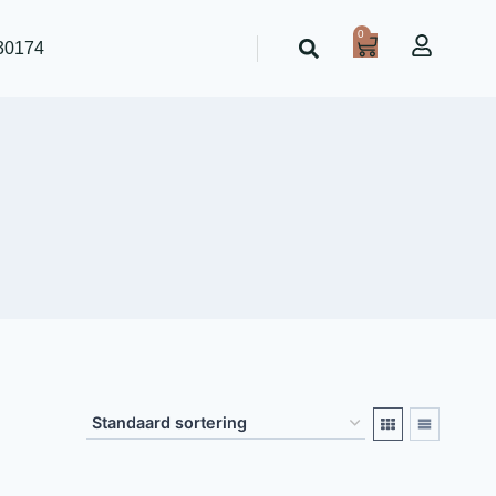
0
30174