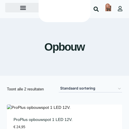
0
Over ons
Opbouw
Toont alle 2 resultaten
ProPlus opbouwspot 1 LED 12V.
€
24,95