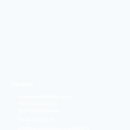
Contact
KampeerwinkelAmersfoort
Van Galenstraat 33
3814 RA Amersfoort
Tel. 06-25330174
info@kampeerwinkel-amersfoort.nl