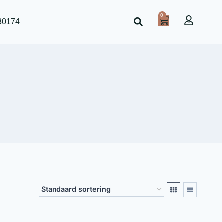
0
30174