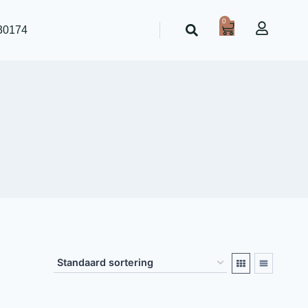
0
30174