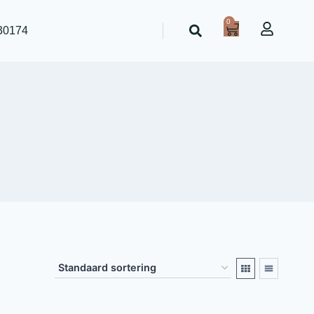
0
30174