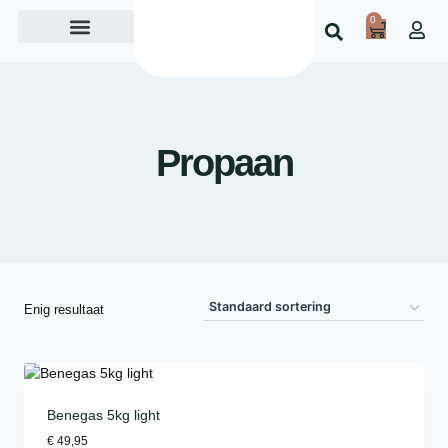
0
Over ons
Propaan
Enig resultaat
Benegas 5kg light
€
49,95