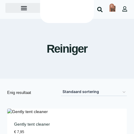
0
Over ons
Reiniger
Enig resultaat
Gently tent cleaner
€
7,95