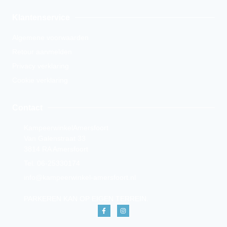
Klantenservice
Algemene voorwaarden
Retour aanmelden
Privacy verklaring
Cookie verklaring
Contact
KampeerwinkelAmersfoort
Van Galenstraat 33
3814 RA Amersfoort
Tel. 06-25330174
info@kampeerwinkel-amersfoort.nl
PARKEREN KAN OP EIGEN TERREIN.