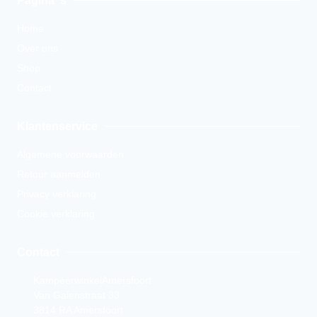
Pagina''s
Home
Over ons
Shop
Contact
Klantenservice
Algemene voorwaarden
Retour aanmelden
Privacy verklaring
Cookie verklaring
Contact
KampeerwinkelAmersfoort
Van Galenstraat 33
3814 RA Amersfoort