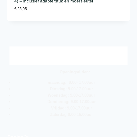
4) – inclusief adapterstuk en moersleutel
€
23,95
Openingstijden:
maandag: 9.00- 17.00uur
Dinsdag: 9.00-17.00uur
Woensdag: 9.00-17.00uur
Donderdag: 9.00-17.00uur
Vrijdag: 9.00-17.00uur
Zaterdag 9.00-16.00uur