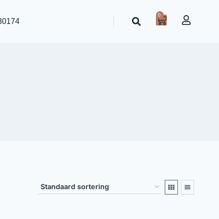
0
30174