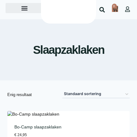
0
Over ons
Slaapzaklaken
Enig resultaat
Bo-Camp slaapzaklaken
€
24,95