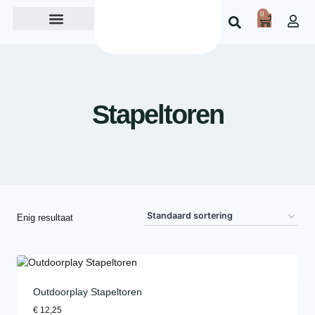
0
Over ons
Stapeltoren
Enig resultaat
Outdoorplay Stapeltoren
€
12,25