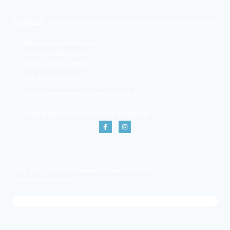
Contact
KampeerwinkelAmersfoort
Van Galenstraat 33
3814 RA Amersfoort
Tel. 06-25330174
info@kampeerwinkel-amersfoort.nl
PARKEREN KAN OP EIGEN TERREIN.
Copyright © 2024 Kampeerwinkel Amersfoort | Alle
rechten voorbehouden.