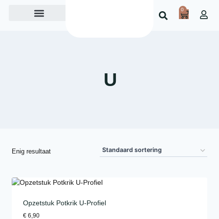
0
Over ons
U
Enig resultaat
Opzetstuk Potkrik U-Profiel
€
6,90