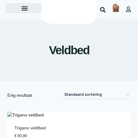
0
Over ons
Veldbed
Enig resultaat
Trigano veldbed
€
93,90