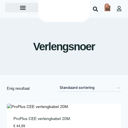
0
Over ons
Verlengsnoer
Enig resultaat
ProPlus CEE verlengkabel 20M.
€
44,99