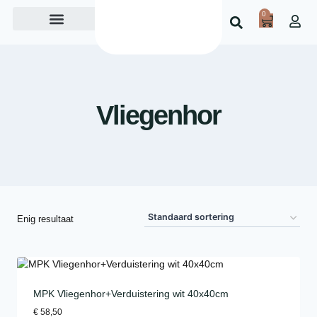
0
Over ons
Vliegenhor
Enig resultaat
MPK Vliegenhor+Verduistering wit 40x40cm
€
58,50