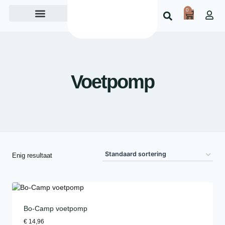
0
Over ons
Voetpomp
Enig resultaat
Bo-Camp voetpomp
€
14,96