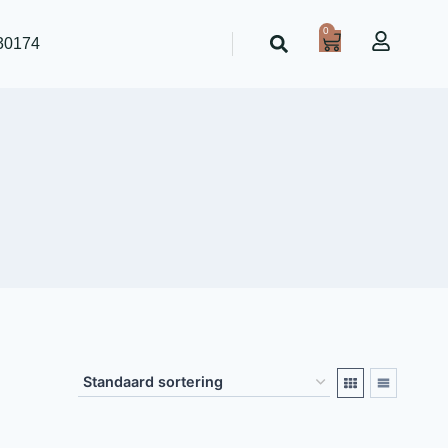
0
30174