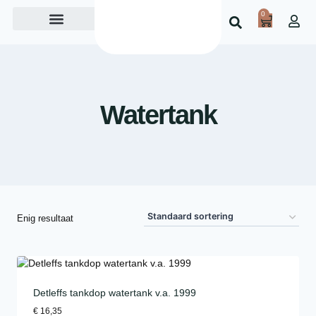
0
Over ons
Watertank
Enig resultaat
Detleffs tankdop watertank v.a. 1999
€
16,35