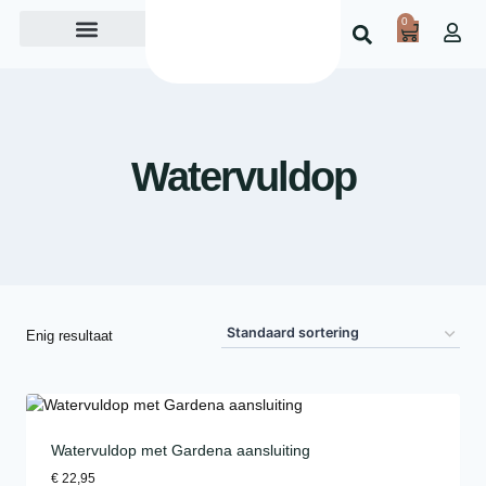
0
Over ons
Watervuldop
Enig resultaat
Watervuldop met Gardena aansluiting
€
22,95