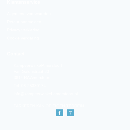
Klantenservice
Algemene voorwaarden
Retour aanmelden
Privacy verklaring
Cookie verklaring
Contact
KampeerwinkelAmersfoort
Van Galenstraat 33
3814 RA Amersfoort
Tel. 06-25330174
info@kampeerwinkel-amersfoort.nl
PARKEREN KAN OP EIGEN TERREIN.