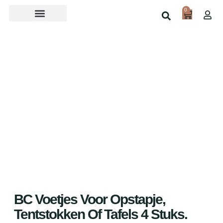
0
Over ons
Home
Shop
BC Voetjes Voor Opstapje,
Tentstokken Of Tafels 4 Stuks.